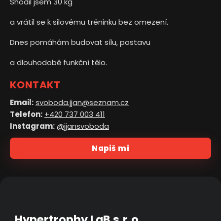
Shodil jsem 30 kg
a vrátil se k silovému tréninku bez omezení.
Dnes pomáhám budovat sílu, postavu
a dlouhodobě funkční tělo.
KONTAKT
Email:
svoboda.jjan@seznam.cz
Telefon:
+420 737 003 411
Instagram:
@jjansvoboda
Napiš mi
Hypertrophy LaB s.r.o.