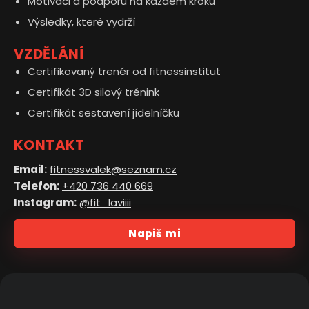
Motivaci a podporu na každém kroku
Výsledky, které vydrží
VZDĚLÁNÍ
Certifikovaný trenér od fitnessinstitut
Certifikát 3D silový trénink
Certifikát sestavení jídelníčku
KONTAKT
Email:
fitnessvalek@seznam.cz
Telefon:
+420 736 440 669
Instagram:
@fit_laviiii
Napiš mi