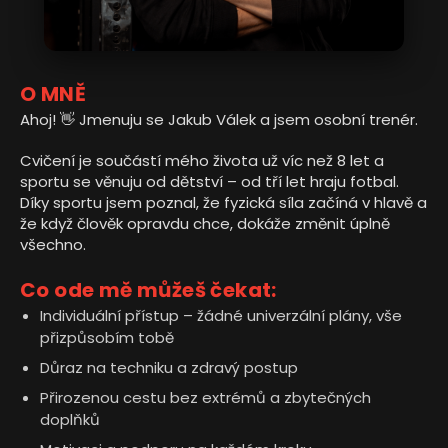
O MNĚ
Ahoj! 👋 Jmenuju se Jakub Válek a jsem osobní trenér.
Cvičení je součástí mého života už víc než 8 let a
sportu se věnuju od dětství – od tří let hraju fotbal.
Díky sportu jsem poznal, že fyzická síla začíná v hlavě a
že když člověk opravdu chce, dokáže změnit úplně
všechno.
Co ode mě můžeš čekat:
Individuální přístup – žádné univerzální plány, vše
přizpůsobím tobě
Důraz na techniku a zdravý postup
Přirozenou cestu bez extrémů a zbytečných
doplňků