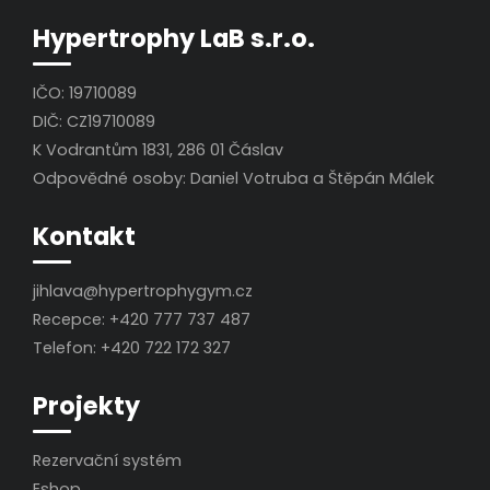
Hypertrophy LaB s.r.o.
IČO: 19710089
DIČ: CZ19710089
K Vodrantům 1831, 286 01 Čáslav
Odpovědné osoby: Daniel Votruba a Štěpán Málek
Kontakt
jihlava@hypertrophygym.cz
Recepce:
+420 777 737 487
Telefon:
+420 722 172 327
Projekty
Rezervační systém
Eshop